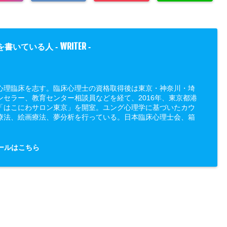
WRITER
を書いている人 -
-
心理臨床を志す。臨床心理士の資格取得後は東京・神奈川・埼
ンセラー、教育センター相談員などを経て、2016年、東京都港
「はこにわサロン東京」を開室。ユング心理学に基づいたカウ
療法、絵画療法、夢分析を行っている。日本臨床心理士会、箱
ールはこちら