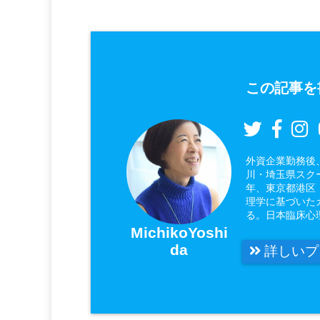
この記事を
外資企業勤務後
川・埼玉県スク
年、東京都港区
理学に基づいた
る。日本臨床心
MichikoYoshi
da
詳しいプ