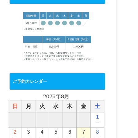
ご予約カレンダー
2026年8月
日
月
火
水
木
金
土
1
－
2
3
4
5
6
7
8
－
－
－
－
－
－
－