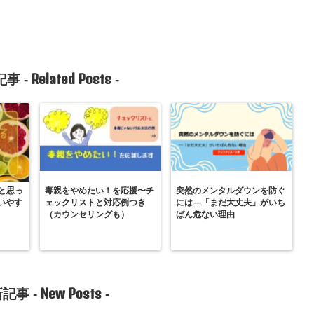
Related Posts
事 -
-
と思っ
毒親をやめたい！を応援〜チ
突然のメンタルダウンを防ぐ
いやす
ェックリストと対応例つき
には―「まだ大丈夫」がいち
（カウンセリングも）
ばん危ない理由
New Posts
記事 -
-