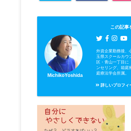
この記事
外資企業勤務後、
玉県スクールカウ
区・青山一丁目に
ンセリング、箱庭
庭療法学会所属。
MichikoYoshida
詳しいプロフィ