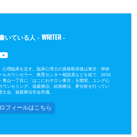
WRITER
書いている人 -
-
、心理臨床を志す。臨床心理士の資格取得後は東京・神奈
ールカウンセラー、教育センター相談員などを経て、2016
・青山一丁目に「はこにわサロン東京」を開室。ユング心
カウンセリング、箱庭療法、絵画療法、夢分析を行ってい
理士会、箱庭療法学会所属。
ロフィールはこちら