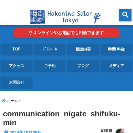
東京・青山の心理カウンセリングルーム オンライン・電話対応可
menu
オンラインやお電話でも相談できます
TOP
ﾌﾟﾛﾌｨｰﾙ
相談内容
時間 料金
アクセス
ご予約
ブログ
メディア
お問合せ
ホーム
communication_nigate_shifuku-
min
WRITER
2024年10月29日