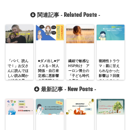
Related Posts
関連記事 -
-
「パパ、読ん
■ダメ出し■デ
繊細で敏感な
複雑性トラウ
で！」お父さ
ィスる～対人
HSP向け ア
マ：親に甘え
んに読んでほ
関係・自己肯
ーロン博士の
られなかった
しい読み聞か
定感に悪影響
「子ども時代
影響は？回復
せ絵本５冊
の批判癖をや
の傷チェック
のためのセル
めるには？
リスト」
フケア
New Posts
最新記事 -
-