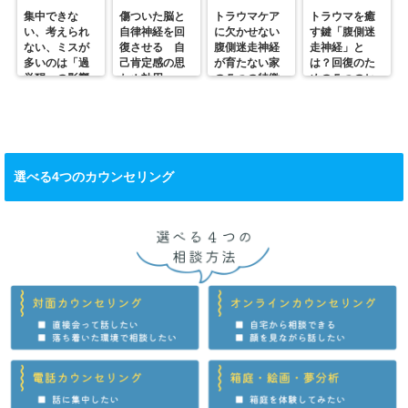
集中できな
傷ついた脳と
トラウマケア
トラウマを癒
い、考えられ
自律神経を回
に欠かせない
す鍵「腹側迷
ない、ミスが
復させる 自
腹側迷走神経
走神経」と
多いのは「過
己肯定感の思
が育たない家
は？回復のた
覚醒」の影響
わぬ効用
の５つの特徴
めの５つのヒ
かも？
ント
選べる4つのカウンセリング