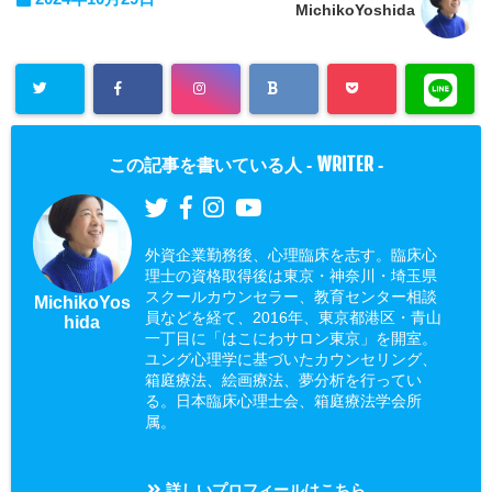
MichikoYoshida
WRITER
この記事を書いている人 -
-
外資企業勤務後、心理臨床を志す。臨床心
理士の資格取得後は東京・神奈川・埼玉県
スクールカウンセラー、教育センター相談
MichikoYos
員などを経て、2016年、東京都港区・青山
hida
一丁目に「はこにわサロン東京」を開室。
ユング心理学に基づいたカウンセリング、
箱庭療法、絵画療法、夢分析を行ってい
る。日本臨床心理士会、箱庭療法学会所
属。
詳しいプロフィールはこちら