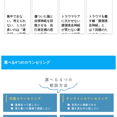
集中できな
傷ついた脳と
トラウマケア
トラウマを癒
い、考えられ
自律神経を回
に欠かせない
す鍵「腹側迷
ない、ミスが
復させる 自
腹側迷走神経
走神経」と
多いのは「過
己肯定感の思
が育たない家
は？回復のた
覚醒」の影響
わぬ効用
の５つの特徴
めの５つのヒ
かも？
ント
選べる4つのカウンセリング