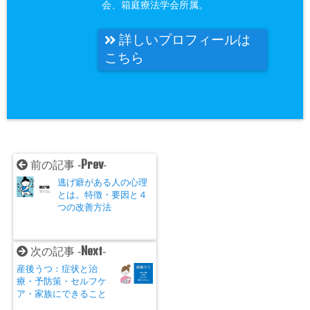
会、箱庭療法学会所属。
詳しいプロフィールは
こちら
Prev
前の記事 -
-
逃げ癖がある人の心理
とは。特徴・要因と４
つの改善方法
Next
次の記事 -
-
産後うつ：症状と治
療・予防策・セルフケ
ア・家族にできること