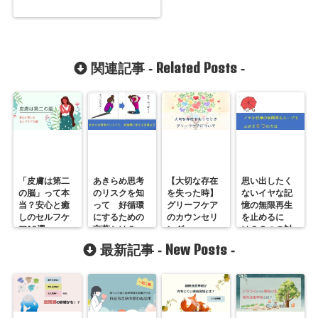
Related Posts
関連記事 -
-
「皮膚は第二
あきらめ思考
【大切な存在
思い出したく
の脳」って本
のリスクを知
を失った時】
ないイヤな記
当？安心と癒
って 好循環
グリーフケア
憶の無限再生
しのセルフケ
にするための
のカウンセリ
を止めるに
ア10選
言葉とは？
ング
は？６つの対
処方法を紹介
New Posts
最新記事 -
-