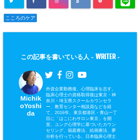
こころのケア
WRITER
この記事を書いている人 -
-
外資企業勤務後、心理臨床を志す。
臨床心理士の資格取得後は東京・神
Michik
奈川・埼玉県スクールカウンセラ
oYoshi
ー、教育センター相談員などを経
da
て、2016年、東京都港区・青山一丁
目に「はこにわサロン東京」を開
室。ユング心理学に基づいたカウン
セリング、箱庭療法、絵画療法、夢
分析を行っている。日本臨床心理士