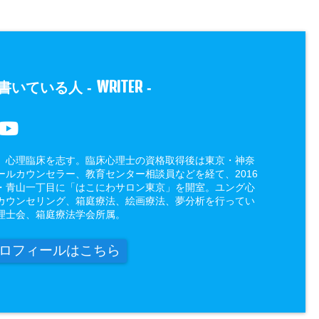
WRITER
書いている人 -
-
、心理臨床を志す。臨床心理士の資格取得後は東京・神奈
ールカウンセラー、教育センター相談員などを経て、2016
・青山一丁目に「はこにわサロン東京」を開室。ユング心
カウンセリング、箱庭療法、絵画療法、夢分析を行ってい
理士会、箱庭療法学会所属。
ロフィールはこちら