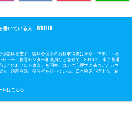
WRITER
を書いている人 -
-
心理臨床を志す。臨床心理士の資格取得後は東京・神奈川・埼
ンセラー、教育センター相談員などを経て、2016年、東京都港
「はこにわサロン東京」を開室。ユング心理学に基づいたカウ
療法、絵画療法、夢分析を行っている。日本臨床心理士会、箱
ールはこちら