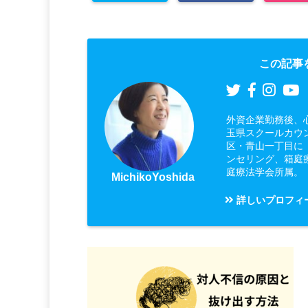
この記事
外資企業勤務後、
玉県スクールカウ
区・青山一丁目に
ンセリング、箱庭
庭療法学会所属。
MichikoYoshida
詳しいプロフィ