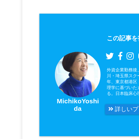
この記事を
外資企業勤務後
川・埼玉県スク
年、東京都港区
理学に基づいた
る。日本臨床心
MichikoYoshi
da
詳しいプ