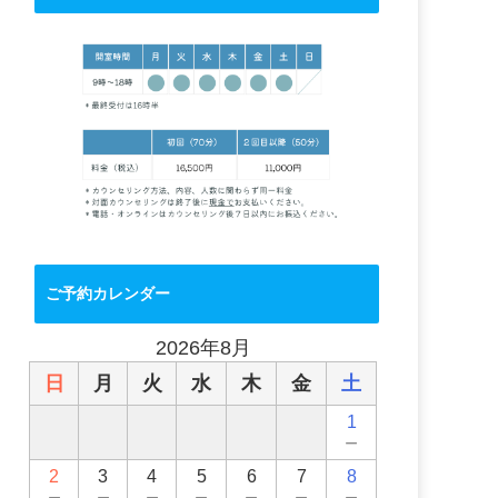
ご予約カレンダー
2026年8月
日
月
火
水
木
金
土
1
－
2
3
4
5
6
7
8
－
－
－
－
－
－
－