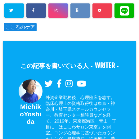
こころのケア
WRITER
この記事を書いている人 -
-
外資企業勤務後、心理臨床を志す。
臨床心理士の資格取得後は東京・神
Michik
奈川・埼玉県スクールカウンセラ
oYoshi
ー、教育センター相談員などを経
da
て、2016年、東京都港区・青山一丁
目に「はこにわサロン東京」を開
室。ユング心理学に基づいたカウン
セリング、箱庭療法、絵画療法、夢