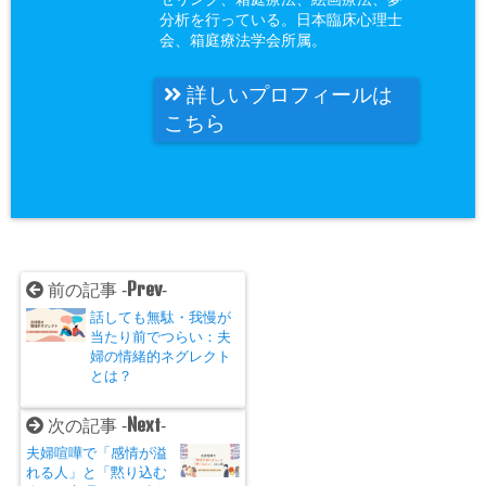
分析を行っている。日本臨床心理士
会、箱庭療法学会所属。
詳しいプロフィールは
こちら
Prev
前の記事 -
-
話しても無駄・我慢が
当たり前でつらい：夫
婦の情緒的ネグレクト
とは？
Next
次の記事 -
-
夫婦喧嘩で「感情が溢
れる人」と「黙り込む