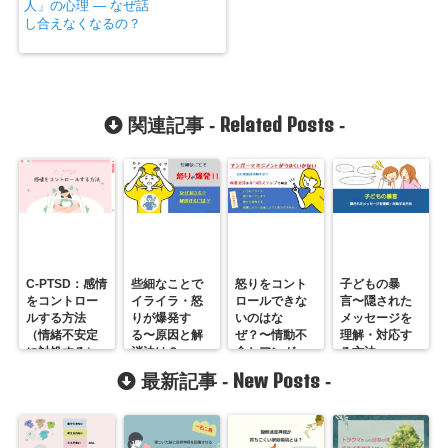
人」の心理 ― なぜ話
し合えなくなるの？
Related Posts
関連記事 -
-
C-PTSD：感情
些細なことで
怒りをコント
子どもの暴
をコントロー
イライラ・怒
ロールできな
言〜隠された
ルする方法
りが爆発す
いのはな
メッセージを
（情緒不安定
る〜原因と解
ぜ？〜情動不
理解・対応す
に対処する）
消法は？
全とアンガー
る方法
マネージメン
New Posts
最新記事 -
-
ト