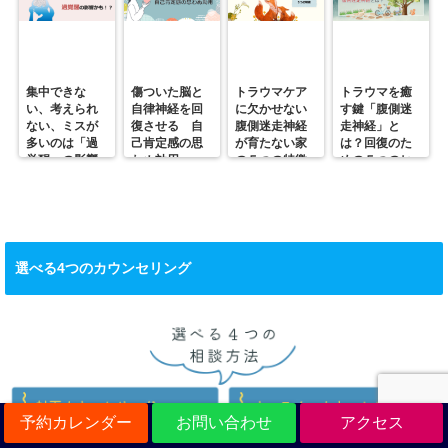
集中できな
傷ついた脳と
トラウマケア
トラウマを癒
い、考えられ
自律神経を回
に欠かせない
す鍵「腹側迷
ない、ミスが
復させる 自
腹側迷走神経
走神経」と
多いのは「過
己肯定感の思
が育たない家
は？回復のた
覚醒」の影響
わぬ効用
の５つの特徴
めの５つのヒ
かも？
ント
選べる4つのカウンセリング
予約カレンダー
お問い合わせ
アクセス