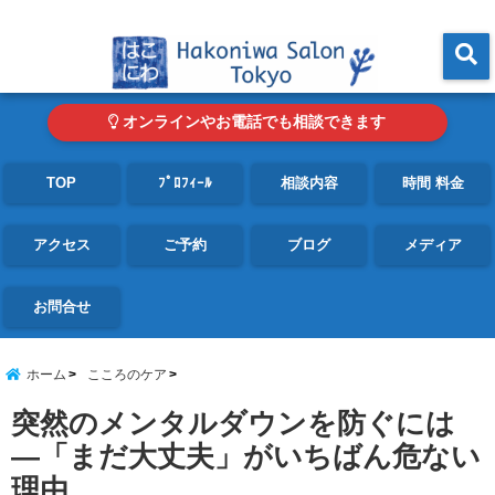
東京・青山の心理カウンセリングルーム オンライン・電話対応可
menu
オンラインやお電話でも相談できます
TOP
ﾌﾟﾛﾌｨｰﾙ
相談内容
時間 料金
アクセス
ご予約
ブログ
メディア
お問合せ
ホーム
こころのケア
突然のメンタルダウンを防ぐには
―「まだ大丈夫」がいちばん危ない
理由