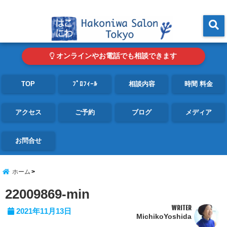
東京・青山の心理カウンセリングルーム オンライン・電話対応可
menu
オンラインやお電話でも相談できます
TOP
ﾌﾟﾛﾌｨｰﾙ
相談内容
時間 料金
アクセス
ご予約
ブログ
メディア
お問合せ
ホーム
22009869-min
WRITER
2021年11月13日
MichikoYoshida