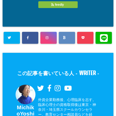
feedly
WRITER
この記事を書いている人 -
-
外資企業勤務後、心理臨床を志す。
臨床心理士の資格取得後は東京・神
Michik
奈川・埼玉県スクールカウンセラ
oYoshi
ー、教育センター相談員などを経