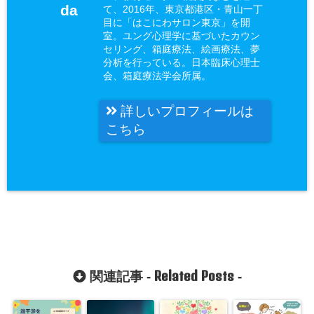
da
て、2016年、東京都港区・青山一丁
目に「はこにわサロン東京」を開
室。ユング心理学に基づいたカウン
セリング、箱庭療法、絵画療法、夢
分析を行っている。日本臨床心理士
会、箱庭療法学会所属。
詳しいプロフィールは
こちら
Related Posts
関連記事 -
-