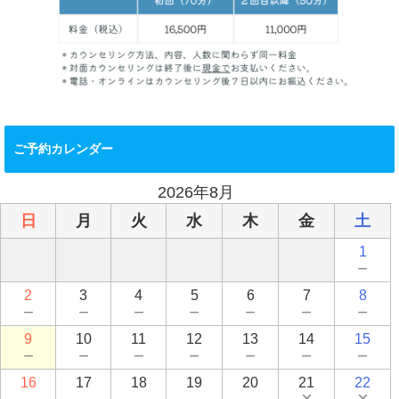
ご予約カレンダー
2026年8月
日
月
火
水
木
金
土
1
－
2
3
4
5
6
7
8
－
－
－
－
－
－
－
9
10
11
12
13
14
15
－
－
－
－
－
－
－
16
17
18
19
20
21
22
－
－
－
－
－
×
×