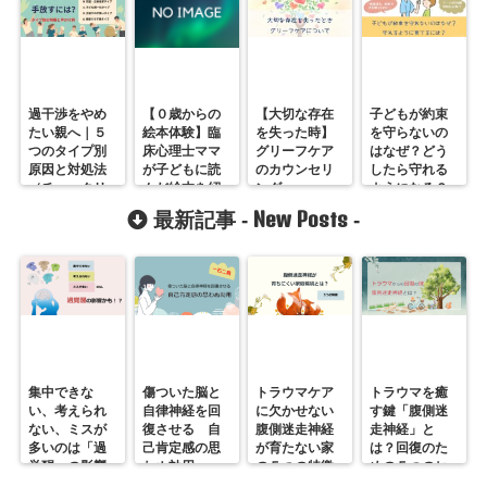
過干渉をやめ
【０歳からの
【大切な存在
子どもが約束
たい親へ｜５
絵本体験】臨
を失った時】
を守らないの
つのタイプ別
床心理士ママ
グリーフケア
はなぜ？どう
原因と対処法
が子どもに読
のカウンセリ
したら守れる
（チェックリ
んだ絵本を紹
ング
ようになる？
スト付）
介
New Posts
最新記事 -
-
集中できな
傷ついた脳と
トラウマケア
トラウマを癒
い、考えられ
自律神経を回
に欠かせない
す鍵「腹側迷
ない、ミスが
復させる 自
腹側迷走神経
走神経」と
多いのは「過
己肯定感の思
が育たない家
は？回復のた
覚醒」の影響
わぬ効用
の５つの特徴
めの５つのヒ
かも？
ント