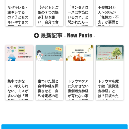
なぜキレる・
【子どもとご
「サンタクロ
不登校24万
逆ギレする
飯の７つの悩
ースは本当に
人〜50%が
の？子どもの
み】好き嫌
いるの？」と
「無気力・不
キレやすさの
い、自分で食
聞かれたら～
安」が要因と
原因は誤った
べない、わが
サンタの卒業
回答：なぜ？
子育てのしつ
まま、など
対応は？
New Posts
最新記事 -
-
けにあった
集中できな
傷ついた脳と
トラウマケア
トラウマを癒
い、考えられ
自律神経を回
に欠かせない
す鍵「腹側迷
ない、ミスが
復させる 自
腹側迷走神経
走神経」と
多いのは「過
己肯定感の思
が育たない家
は？回復のた
覚醒」の影響
わぬ効用
の５つの特徴
めの５つのヒ
かも？
ント