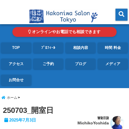
東京・青山の心理カウンセリングルーム オンライン・電話対応可
menu
オンラインやお電話でも相談できます
TOP
ﾌﾟﾛﾌｨｰﾙ
相談内容
時間 料金
アクセス
ご予約
ブログ
メディア
お問合せ
ホーム
250703_開室日
WRITER
2025年7月3日
MichikoYoshida