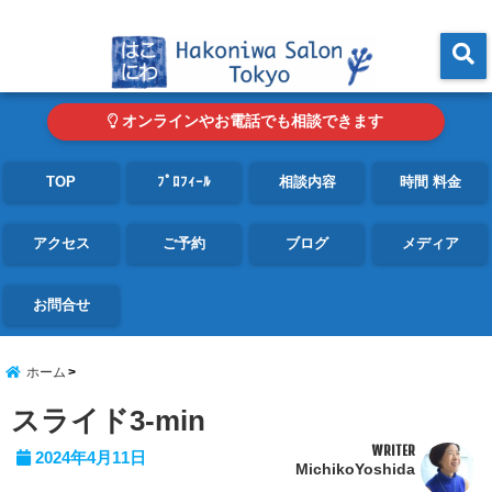
東京・青山の心理カウンセリングルーム オンライン・電話対応可
menu
オンラインやお電話でも相談できます
TOP
ﾌﾟﾛﾌｨｰﾙ
相談内容
時間 料金
アクセス
ご予約
ブログ
メディア
お問合せ
ホーム
スライド3-min
WRITER
2024年4月11日
MichikoYoshida