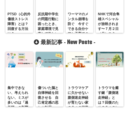
PTSD（心的外
反抗期中学生
ワーママのメ
NHKで河合隼
傷後ストレス
の問題行動に
ンタル崩壊を
雄スペシャル
障害）とは？
困ったとき、
防ぐ 今すぐ
が放映されま
回復する方法
家庭環境で見
できる自分ケ
す〜７月２日
は？
直して欲しい
アと子育ての
（月）スター
こと。
秘訣
ト！
New Posts
最新記事 -
-
集中できな
傷ついた脳と
トラウマケア
トラウマを癒
い、考えられ
自律神経を回
に欠かせない
す鍵「腹側迷
ない、ミスが
復させる 自
腹側迷走神経
走神経」と
多いのは「過
己肯定感の思
が育たない家
は？回復のた
覚醒」の影響
わぬ効用
の５つの特徴
めの５つのヒ
かも？
ント