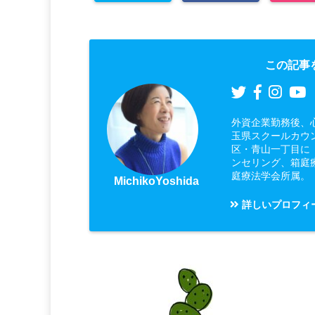
この記事
外資企業勤務後、
玉県スクールカウ
区・青山一丁目に
ンセリング、箱庭
庭療法学会所属。
MichikoYoshida
詳しいプロフィ