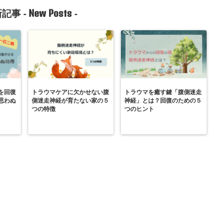
New Posts
記事 -
-
を回復
トラウマケアに欠かせない腹
トラウマを癒す鍵「腹側迷走
思わぬ
側迷走神経が育たない家の５
神経」とは？回復のための５
つの特徴
つのヒント