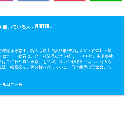
WRITER
を書いている人 -
-
心理臨床を志す。臨床心理士の資格取得後は東京・神奈川・埼
ンセラー、教育センター相談員などを経て、2016年、東京都港
「はこにわサロン東京」を開室。ユング心理学に基づいたカウ
療法、絵画療法、夢分析を行っている。日本臨床心理士会、箱
ールはこちら