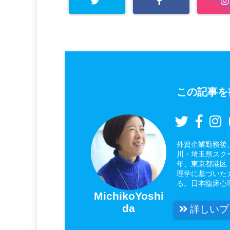
この記事を
外資企業勤務後
川・埼玉県スク
年、東京都港区
理学に基づいた
る。日本臨床心
MichikoYoshi
da
詳しいプ