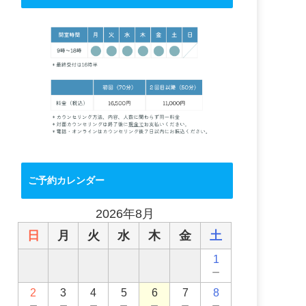
ご予約カレンダー
2026年8月
日
月
火
水
木
金
土
1
－
2
3
4
5
6
7
8
－
－
－
－
－
－
－