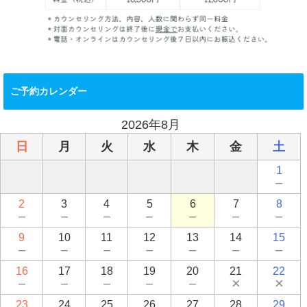
ご予約カレンダー
2026年8月
日
月
火
水
木
金
土
1
－
2
3
4
5
6
7
8
－
－
－
－
－
－
－
9
10
11
12
13
14
15
－
－
－
－
－
－
－
16
17
18
19
20
21
22
－
－
－
－
－
×
×
23
24
25
26
27
28
29