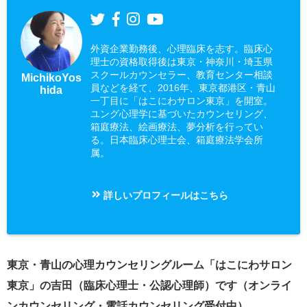
外資企業勤務後、心理臨床を志す。臨床心
理士の資格取得後は東京・神奈川・埼玉県
スクールカウンセラー、教育センター相談
MichikoYos
員などを経て、2016年、東京都港区・青山
hida
一丁目に「はこにわサロン東京」を開室。
ユング心理学に基づいたカウンセリング、
箱庭療法、絵画療法、夢分析を行ってい
る。日本臨床心理士会、箱庭療法学会所
属。
詳しいプロフィールはこちら
東京・青山の心理カウンセリングルーム「はこにわサロン
東京」の吉田（臨床心理士・公認心理師）です（オンライ
ンカウンセリング・電話カウンセリング受付中）