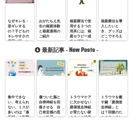
なぜキレる・
おがたちえ先
箱庭療法で使
箱庭療法を導
逆ギレする
生の箱庭体験
用する３つの
入したいと
の？子どもの
と箱庭漫画の
用具には、箱
き、グッズは
キレやすさの
ご紹介
庭セラピー成
どこでそろえ
原因は誤った
功の秘訣がつ
る？
子育てのしつ
まっているの
New Posts
最新記事 -
-
けにあった
です
集中できな
傷ついた脳と
トラウマケア
トラウマを癒
い、考えられ
自律神経を回
に欠かせない
す鍵「腹側迷
ない、ミスが
復させる 自
腹側迷走神経
走神経」と
多いのは「過
己肯定感の思
が育たない家
は？回復のた
覚醒」の影響
わぬ効用
の５つの特徴
めの５つのヒ
かも？
ント