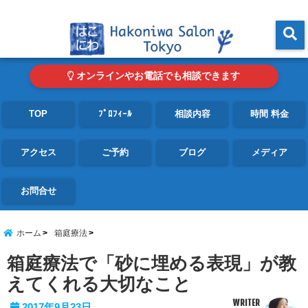
東京・青山の心理カウンセリングルーム オンライン・電話対応可
menu
オンラインやお電話でも相談できます
TOP
ﾌﾟﾛﾌｨｰﾙ
相談内容
時間 料金
アクセス
ご予約
ブログ
メディア
お問合せ
ホーム
箱庭療法
箱庭療法で「砂に埋める表現」が教
えてくれる大切なこと
WRITER
2017年9月23日