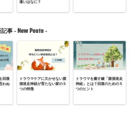
違いはなに？
New Posts
記事 -
-
を回復
トラウマケアに欠かせない腹
トラウマを癒す鍵「腹側迷走
思わぬ
側迷走神経が育たない家の５
神経」とは？回復のための５
つの特徴
つのヒント