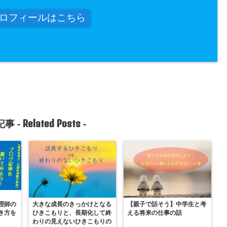
ロフィールはこちら
Related Posts
事 -
-
理師の
大きな成長のきっかけとなる
【親子で話そう】中学生と考
き方を
ひきこもりと、長期化して終
える将来の仕事の話
わりの見えないひきこもりの