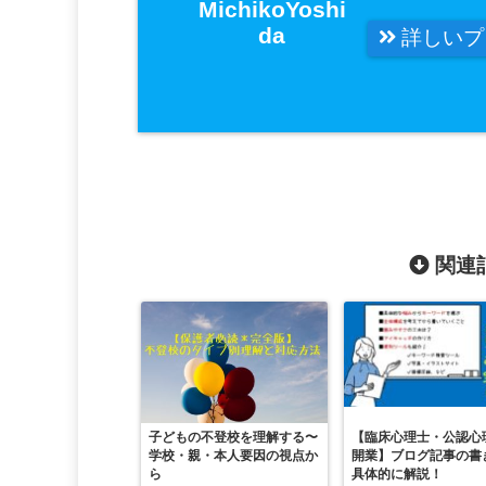
MichikoYoshi
da
詳しいプ
関連記
子どもの不登校を理解する〜
【臨床心理士・公認心
学校・親・本人要因の視点か
開業】ブログ記事の書
ら
具体的に解説！