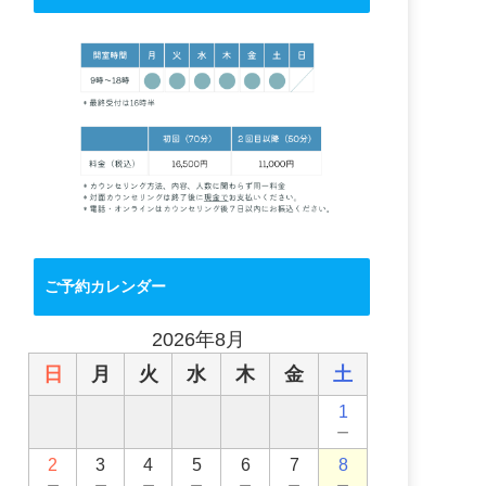
ご予約カレンダー
2026年8月
日
月
火
水
木
金
土
1
－
2
3
4
5
6
7
8
－
－
－
－
－
－
－