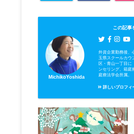
この記事
外資企業勤務後、
玉県スクールカウ
区・青山一丁目に
ンセリング、箱庭
庭療法学会所属。
MichikoYoshida
詳しいプロフィ