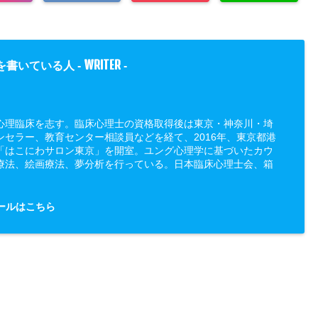
WRITER
を書いている人 -
-
心理臨床を志す。臨床心理士の資格取得後は東京・神奈川・埼
ンセラー、教育センター相談員などを経て、2016年、東京都港
「はこにわサロン東京」を開室。ユング心理学に基づいたカウ
療法、絵画療法、夢分析を行っている。日本臨床心理士会、箱
ールはこちら