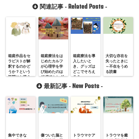
Related Posts
関連記事 -
-
箱庭作品をセ
箱庭療法をは
箱庭療法を導
大切な存在を
ラピストが解
じめたカルフ
入したいと
失ったときに
釈するのかど
が心理学を学
き、グッズは
～不在をうめ
うか？という
び始めたのは
どこでそろえ
る読書
疑問にお答え
45歳でシング
る？
します
ルマザーにな
New Posts
最新記事 -
-
ったとき
集中できな
傷ついた脳と
トラウマケア
トラウマを癒