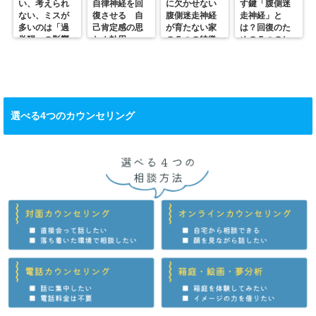
い、考えられ
自律神経を回
に欠かせない
す鍵「腹側迷
ない、ミスが
復させる 自
腹側迷走神経
走神経」と
多いのは「過
己肯定感の思
が育たない家
は？回復のた
覚醒」の影響
わぬ効用
の５つの特徴
めの５つのヒ
かも？
ント
選べる4つのカウンセリング