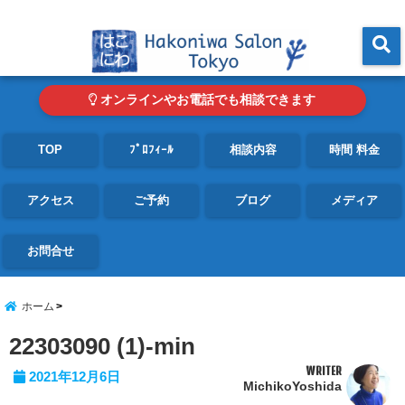
東京・青山の心理カウンセリングルーム オンライン・電話対応可
menu
オンラインやお電話でも相談できます
TOP
ﾌﾟﾛﾌｨｰﾙ
相談内容
時間 料金
アクセス
ご予約
ブログ
メディア
お問合せ
ホーム
22303090 (1)-min
WRITER
2021年12月6日
MichikoYoshida