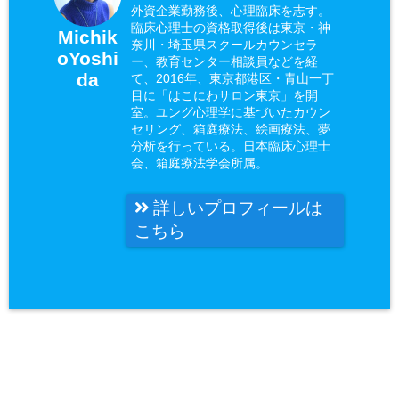
外資企業勤務後、心理臨床を志す。
臨床心理士の資格取得後は東京・神
Michik
奈川・埼玉県スクールカウンセラ
oYoshi
ー、教育センター相談員などを経
da
て、2016年、東京都港区・青山一丁
目に「はこにわサロン東京」を開
室。ユング心理学に基づいたカウン
セリング、箱庭療法、絵画療法、夢
分析を行っている。日本臨床心理士
会、箱庭療法学会所属。
詳しいプロフィールは
こちら