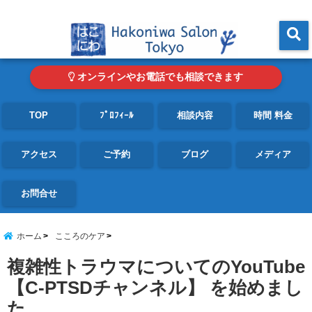
東京・青山の心理カウンセリングルーム オンライン・電話対応可
menu
オンラインやお電話でも相談できます
TOP
ﾌﾟﾛﾌｨｰﾙ
相談内容
時間 料金
アクセス
ご予約
ブログ
メディア
お問合せ
ホーム
こころのケア
複雑性トラウマについてのYouTube
【C-PTSDチャンネル】 を始めまし
た