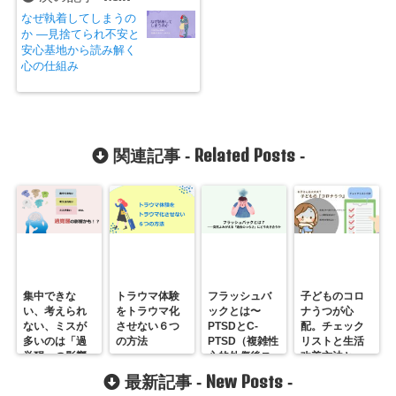
なぜ執着してしまうの
か ―見捨てられ不安と
安心基地から読み解く
心の仕組み
Related Posts
関連記事 -
-
集中できな
トラウマ体験
フラッシュバ
子どものコロ
い、考えられ
をトラウマ化
ックとは〜
ナうつが心
ない、ミスが
させない６つ
PTSDとC-
配。チェック
多いのは「過
の方法
PTSD（複雑性
リストと生活
覚醒」の影響
心的外傷後ス
改善方法と
かも？
トレス障害）
は。
New Posts
最新記事 -
-