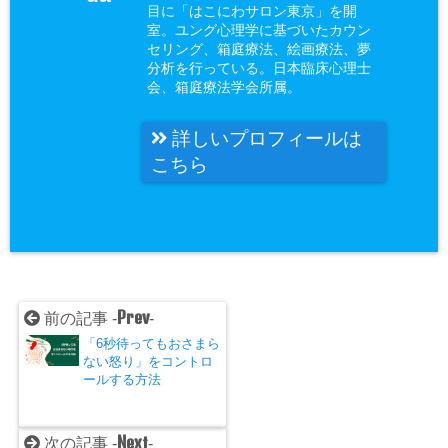
目に「はこにわサロン東京」を開
室。ユング心理学に基づいたカウン
セリング、箱庭療法、絵画療法、夢
分析を行っている。日本臨床心理士
会、箱庭療法学会所属。
詳しいプロフィールは
こちら
Prev
前の記事 -
-
「6秒待ってもおさまら
ない怒り」をコントロ
ールする方法
Next
次の記事 -
-