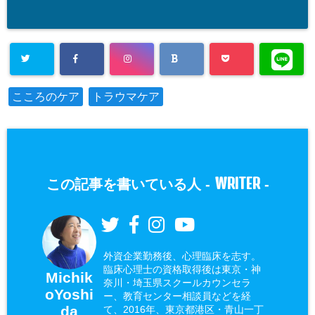
こころのケア
トラウマケア
WRITER
この記事を書いている人 -
-
外資企業勤務後、心理臨床を志す。
臨床心理士の資格取得後は東京・神
Michik
奈川・埼玉県スクールカウンセラ
oYoshi
ー、教育センター相談員などを経
da
て、2016年、東京都港区・青山一丁