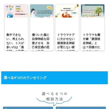
集中できな
傷ついた脳と
トラウマケア
トラウマを癒
い、考えられ
自律神経を回
に欠かせない
す鍵「腹側迷
ない、ミスが
復させる 自
腹側迷走神経
走神経」と
多いのは「過
己肯定感の思
が育たない家
は？回復のた
覚醒」の影響
わぬ効用
の５つの特徴
めの５つのヒ
かも？
ント
選べる4つのカウンセリング