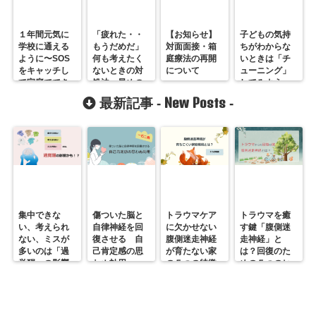
１年間元気に
「疲れた・・
【お知らせ】
子どもの気持
学校に通える
もうだめだ」
対面面接・箱
ちがわからな
ように〜SOS
何も考えたく
庭療法の再開
いときは「チ
をキャッチし
ないときの対
について
ューニング」
て家庭ででき
処法〜早めの
してみよう
る工夫
ケアが肝心！
New Posts
最新記事 -
-
集中できな
傷ついた脳と
トラウマケア
トラウマを癒
い、考えられ
自律神経を回
に欠かせない
す鍵「腹側迷
ない、ミスが
復させる 自
腹側迷走神経
走神経」と
多いのは「過
己肯定感の思
が育たない家
は？回復のた
覚醒」の影響
わぬ効用
の５つの特徴
めの５つのヒ
かも？
ント