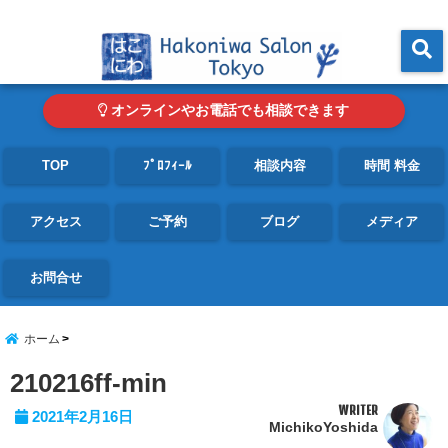
東京・青山の心理カウンセリングルーム オンライン・電話対応可
menu
オンラインやお電話でも相談できます
TOP
ﾌﾟﾛﾌｨｰﾙ
相談内容
時間 料金
アクセス
ご予約
ブログ
メディア
お問合せ
ホーム
210216ff-min
WRITER
2021年2月16日
MichikoYoshida