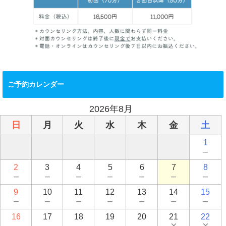
ご予約カレンダー
2026年8月
日
月
火
水
木
金
土
1
－
2
3
4
5
6
7
8
－
－
－
－
－
－
－
9
10
11
12
13
14
15
－
－
－
－
－
－
－
16
17
18
19
20
21
22
－
－
－
－
－
×
×