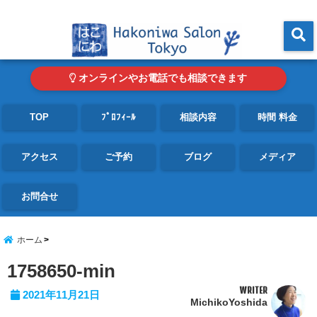
東京・青山の心理カウンセリングルーム オンライン・電話対応可
menu
オンラインやお電話でも相談できます
TOP
ﾌﾟﾛﾌｨｰﾙ
相談内容
時間 料金
アクセス
ご予約
ブログ
メディア
お問合せ
ホーム
1758650-min
WRITER
2021年11月21日
MichikoYoshida