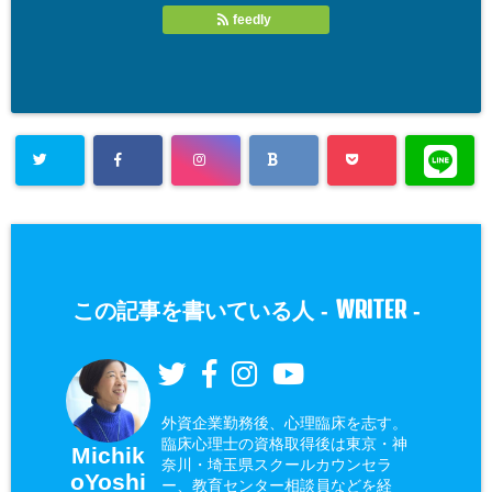
feedly
WRITER
この記事を書いている人 -
-
外資企業勤務後、心理臨床を志す。
臨床心理士の資格取得後は東京・神
Michik
奈川・埼玉県スクールカウンセラ
oYoshi
ー、教育センター相談員などを経