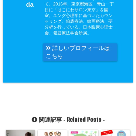
da
て、2016年、東京都港区・青山一丁
目に「はこにわサロン東京」を開
室。ユング心理学に基づいたカウン
セリング、箱庭療法、絵画療法、夢
分析を行っている。日本臨床心理士
会、箱庭療法学会所属。
詳しいプロフィールは
こちら
Related Posts
関連記事 -
-