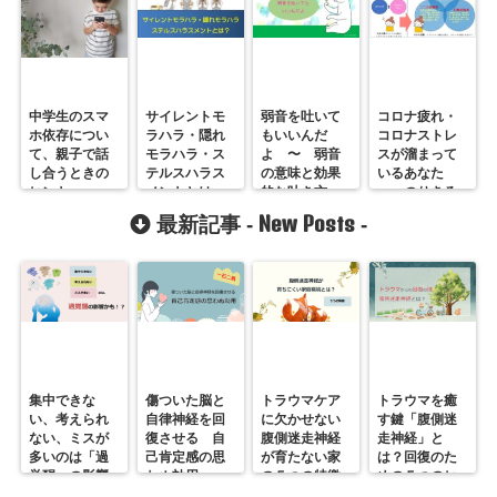
中学生のスマ
サイレントモ
弱音を吐いて
コロナ疲れ・
ホ依存につい
ラハラ・隠れ
もいいんだ
コロナストレ
て、親子で話
モラハラ・ス
よ 〜 弱音
スが溜まって
し合うときの
テルスハラス
の意味と効果
いるあなた
ヒント
メントとは
的な吐き方
へ。のりきる
ための７つの
New Posts
最新記事 -
-
対処法
集中できな
傷ついた脳と
トラウマケア
トラウマを癒
い、考えられ
自律神経を回
に欠かせない
す鍵「腹側迷
ない、ミスが
復させる 自
腹側迷走神経
走神経」と
多いのは「過
己肯定感の思
が育たない家
は？回復のた
覚醒」の影響
わぬ効用
の５つの特徴
めの５つのヒ
かも？
ント