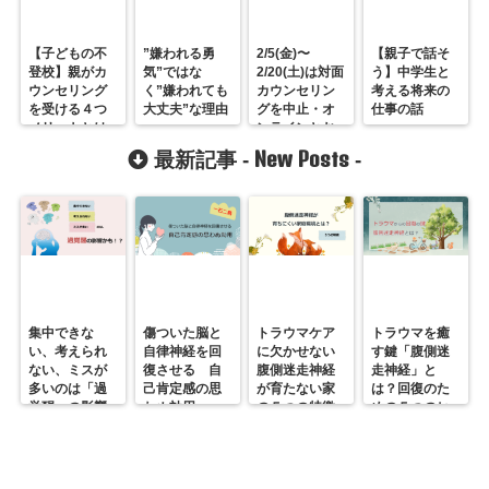
【子どもの不
”嫌われる勇
2/5(金)〜
【親子で話そ
登校】親がカ
気”ではな
2/20(土)は対面
う】中学生と
ウンセリング
く”嫌われても
カウンセリン
考える将来の
を受ける４つ
大丈夫”な理由
グを中止・オ
仕事の話
メリットとは
ンラインとお
電話カウンセ
New Posts
最新記事 -
-
リングは行い
ます
集中できな
傷ついた脳と
トラウマケア
トラウマを癒
い、考えられ
自律神経を回
に欠かせない
す鍵「腹側迷
ない、ミスが
復させる 自
腹側迷走神経
走神経」と
多いのは「過
己肯定感の思
が育たない家
は？回復のた
覚醒」の影響
わぬ効用
の５つの特徴
めの５つのヒ
かも？
ント