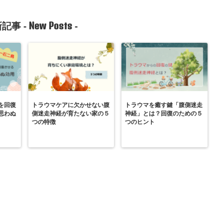
New Posts
記事 -
-
を回復
トラウマケアに欠かせない腹
トラウマを癒す鍵「腹側迷走
思わぬ
側迷走神経が育たない家の５
神経」とは？回復のための５
つの特徴
つのヒント