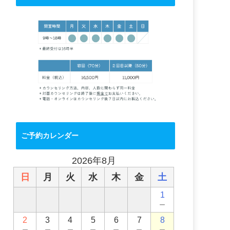
ご予約カレンダー
2026年8月
日
月
火
水
木
金
土
1
－
2
3
4
5
6
7
8
－
－
－
－
－
－
－