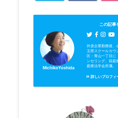
この記事
外資企業勤務後、
玉県スクールカウ
区・青山一丁目に
ンセリング、箱庭
庭療法学会所属。
MichikoYoshida
詳しいプロフィ