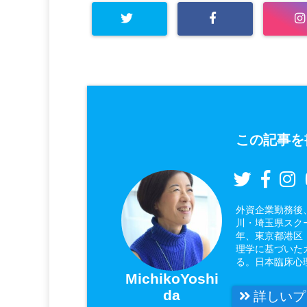
この記事を
外資企業勤務後
川・埼玉県スク
年、東京都港区
理学に基づいた
る。日本臨床心
MichikoYoshi
da
詳しいプ