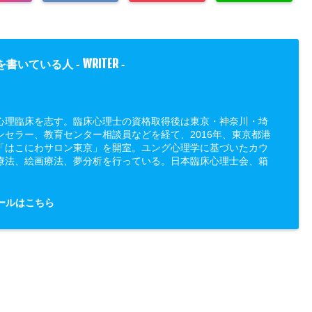
WRITER
を書いている人 -
-
心理臨床を志す。臨床心理士の資格取得後は東京・神奈川・埼
ンセラー、教育センター相談員などを経て、2016年、東京都港
「はこにわサロン東京」を開室。ユング心理学に基づいたカウ
療法、絵画療法、夢分析を行っている。日本臨床心理士会、箱
ールはこちら