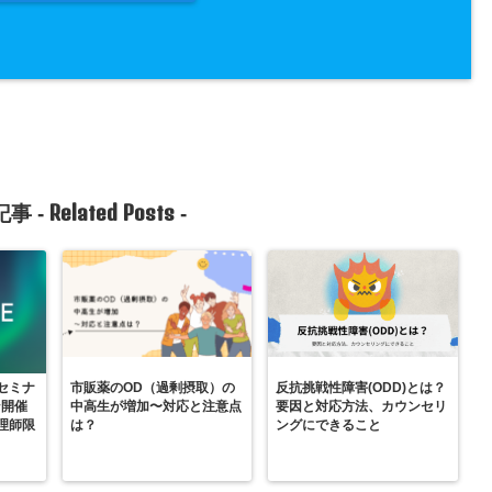
Related Posts
事 -
-
セミナ
市販薬のOD（過剰摂取）の
反抗挑戦性障害(ODD)とは？
ン開催
中高生が増加〜対応と注意点
要因と対応方法、カウンセリ
理師限
は？
ングにできること