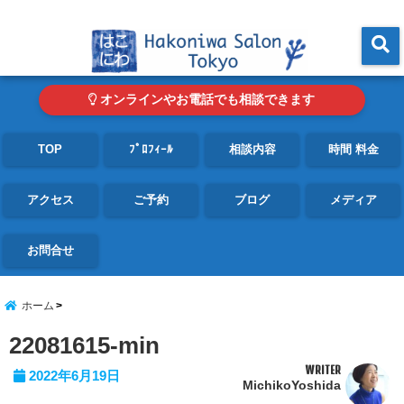
東京・青山の心理カウンセリングルーム オンライン・電話対応可
menu
オンラインやお電話でも相談できます
TOP
ﾌﾟﾛﾌｨｰﾙ
相談内容
時間 料金
アクセス
ご予約
ブログ
メディア
お問合せ
ホーム
22081615-min
WRITER
2022年6月19日
MichikoYoshida