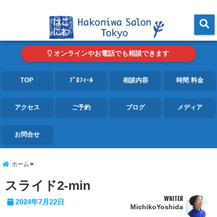
東京・青山の心理カウンセリングルーム オンライン・電話対応可
menu
オンラインやお電話でも相談できます
TOP
ﾌﾟﾛﾌｨｰﾙ
相談内容
時間 料金
アクセス
ご予約
ブログ
メディア
お問合せ
ホーム
スライド2-min
WRITER
2024年7月22日
MichikoYoshida