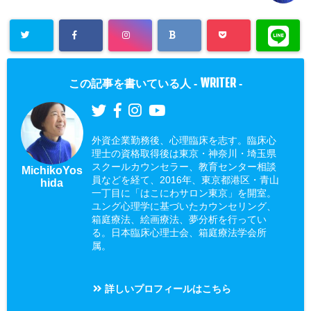
WRITER
この記事を書いている人 -
-
外資企業勤務後、心理臨床を志す。臨床心
理士の資格取得後は東京・神奈川・埼玉県
スクールカウンセラー、教育センター相談
MichikoYos
員などを経て、2016年、東京都港区・青山
hida
一丁目に「はこにわサロン東京」を開室。
ユング心理学に基づいたカウンセリング、
箱庭療法、絵画療法、夢分析を行ってい
る。日本臨床心理士会、箱庭療法学会所
属。
詳しいプロフィールはこちら