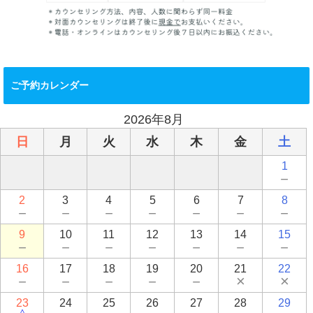
ご予約カレンダー
2026年8月
日
月
火
水
木
金
土
1
－
2
3
4
5
6
7
8
－
－
－
－
－
－
－
9
10
11
12
13
14
15
－
－
－
－
－
－
－
16
17
18
19
20
21
22
－
－
－
－
－
×
×
23
24
25
26
27
28
29