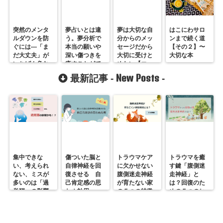
突然のメンタ
夢占いとは違
夢は大切な自
はこにわサロ
ルダウンを防
う。夢分析で
分からのメッ
ンまで続く道
ぐには―「ま
本当の願いや
セージだから
【その２】〜
だ大丈夫」が
深い傷つきを
大切に受けと
大切な本
いちばん危な
癒すことがで
めたい【エー
い理由
きる。
ルをくれる
New Posts
最新記事 -
-
夢】
集中できな
傷ついた脳と
トラウマケア
トラウマを癒
い、考えられ
自律神経を回
に欠かせない
す鍵「腹側迷
ない、ミスが
復させる 自
腹側迷走神経
走神経」と
多いのは「過
己肯定感の思
が育たない家
は？回復のた
覚醒」の影響
わぬ効用
の５つの特徴
めの５つのヒ
かも？
ント