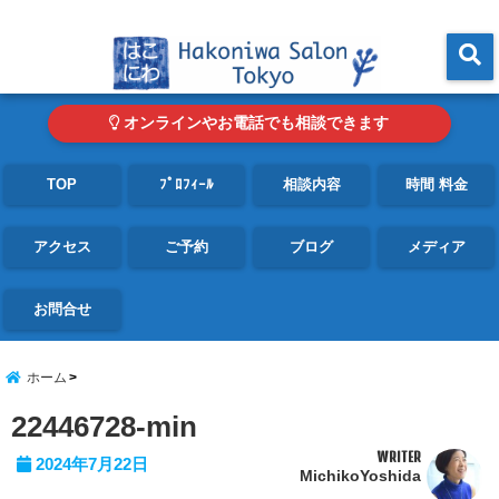
東京・青山の心理カウンセリングルーム オンライン・電話対応可
menu
オンラインやお電話でも相談できます
TOP
ﾌﾟﾛﾌｨｰﾙ
相談内容
時間 料金
アクセス
ご予約
ブログ
メディア
お問合せ
ホーム
22446728-min
WRITER
2024年7月22日
MichikoYoshida