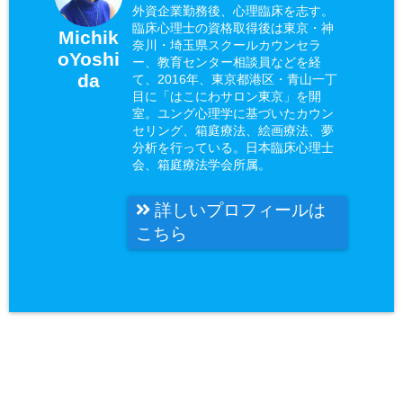
外資企業勤務後、心理臨床を志す。
臨床心理士の資格取得後は東京・神
Michik
奈川・埼玉県スクールカウンセラ
oYoshi
ー、教育センター相談員などを経
da
て、2016年、東京都港区・青山一丁
目に「はこにわサロン東京」を開
室。ユング心理学に基づいたカウン
セリング、箱庭療法、絵画療法、夢
分析を行っている。日本臨床心理士
会、箱庭療法学会所属。
詳しいプロフィールは
こちら