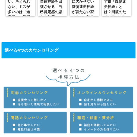
い、考えられ
自律神経を回
に欠かせない
す鍵「腹側迷
ない、ミスが
復させる 自
腹側迷走神経
走神経」と
多いのは「過
己肯定感の思
が育たない家
は？回復のた
覚醒」の影響
わぬ効用
の５つの特徴
めの５つのヒ
かも？
ント
選べる4つのカウンセリング