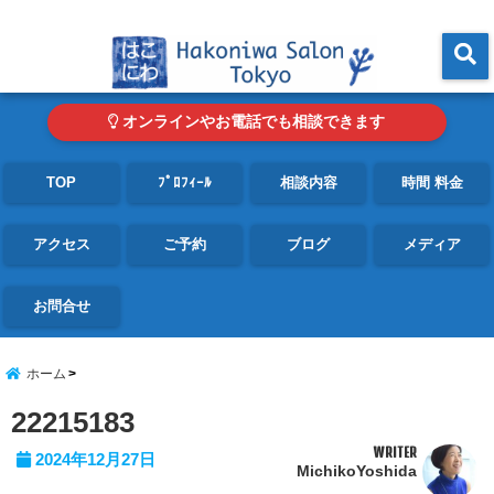
東京・青山の心理カウンセリングルーム オンライン・電話対応可
menu
オンラインやお電話でも相談できます
TOP
ﾌﾟﾛﾌｨｰﾙ
相談内容
時間 料金
アクセス
ご予約
ブログ
メディア
お問合せ
ホーム
22215183
WRITER
2024年12月27日
MichikoYoshida