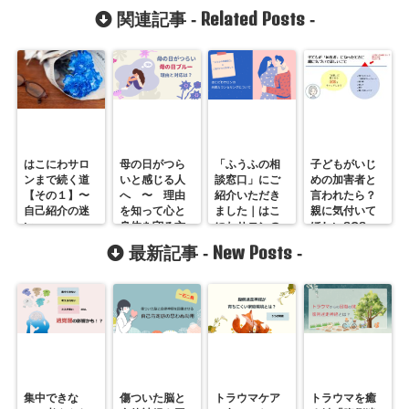
Related Posts
関連記事 -
-
はこにわサロ
母の日がつら
「ふうふの相
子どもがいじ
ンまで続く道
いと感じる人
談窓口」にご
めの加害者と
【その１】〜
へ 〜 理由
紹介いただき
言われたら？
自己紹介の迷
を知って心と
ました｜はこ
親に気付いて
い
身体を守る方
にわサロンの
ほしいSOS
法
夫婦カウンセ
New Posts
最新記事 -
-
リングについ
て
集中できな
傷ついた脳と
トラウマケア
トラウマを癒