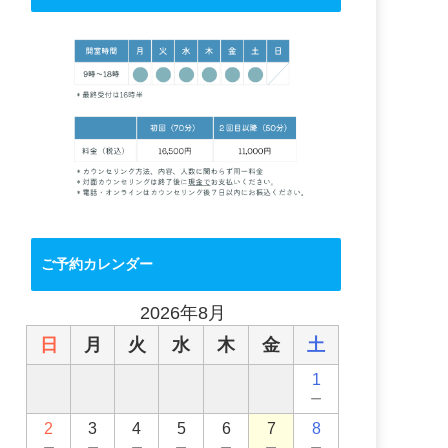
ご予約カレンダー
2026年8月
日
月
火
水
木
金
土
1
－
2
3
4
5
6
7
8
－
－
－
－
－
－
－