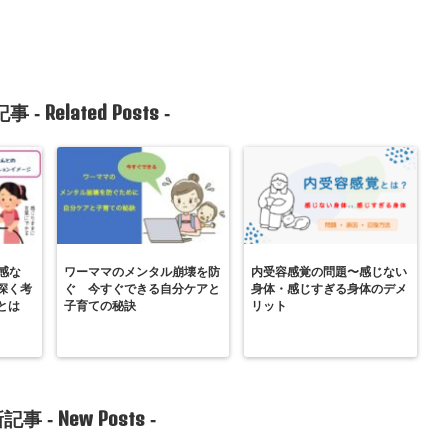
Related Posts
事 -
-
感な
ワーママのメンタル崩壊を防
内受容感覚の問題〜感じない
深く考
ぐ 今すぐできる自分ケアと
身体・感じすぎる身体のデメ
とは
子育ての秘訣
リット
New Posts
記事 -
-