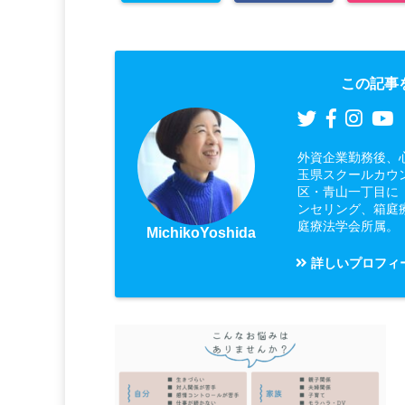
この記事
外資企業勤務後、
玉県スクールカウ
区・青山一丁目に
ンセリング、箱庭
庭療法学会所属。
MichikoYoshida
詳しいプロフィ