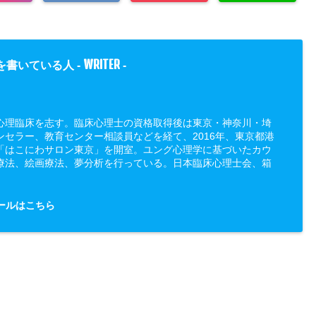
WRITER
を書いている人 -
-
心理臨床を志す。臨床心理士の資格取得後は東京・神奈川・埼
ンセラー、教育センター相談員などを経て、2016年、東京都港
「はこにわサロン東京」を開室。ユング心理学に基づいたカウ
療法、絵画療法、夢分析を行っている。日本臨床心理士会、箱
ールはこちら