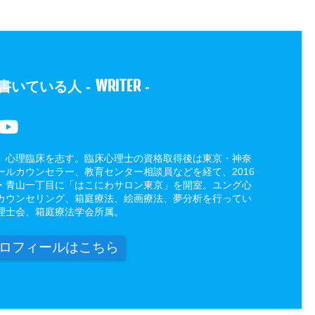
WRITER
書いている人 -
-
、心理臨床を志す。臨床心理士の資格取得後は東京・神奈
ールカウンセラー、教育センター相談員などを経て、2016
・青山一丁目に「はこにわサロン東京」を開室。ユング心
カウンセリング、箱庭療法、絵画療法、夢分析を行ってい
理士会、箱庭療法学会所属。
ロフィールはこちら