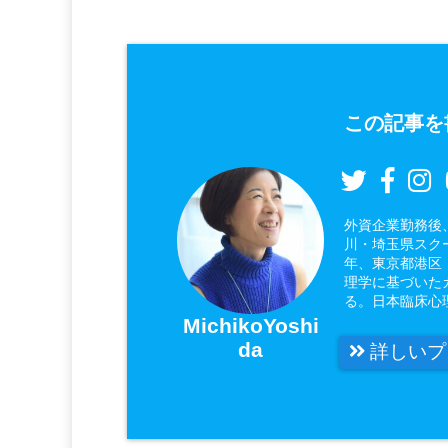
この記事を
外資企業勤務後
川・埼玉県スク
年、東京都港区
理学に基づいた
る。日本臨床心
MichikoYoshi
da
詳しいプ