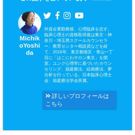
外資企業勤務後、心理臨床を志す。
臨床心理士の資格取得後は東京・神
Michik
奈川・埼玉県スクールカウンセラ
oYoshi
ー、教育センター相談員などを経
da
て、2016年、東京都港区・青山一丁
目に「はこにわサロン東京」を開
室。ユング心理学に基づいたカウン
セリング、箱庭療法、絵画療法、夢
分析を行っている。日本臨床心理士
会、箱庭療法学会所属。
詳しいプロフィールは
こちら