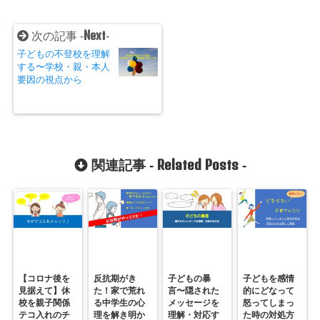
Next
次の記事 -
-
子どもの不登校を理解
する〜学校・親・本人
要因の視点から
Related Posts
関連記事 -
-
【コロナ後を
反抗期がき
子どもの暴
子どもを感情
見据えて】休
た！家で荒れ
言〜隠された
的にどなって
校を親子関係
る中学生の心
メッセージを
怒ってしまっ
テコ入れのチ
理を解き明か
理解・対応す
た時の対処方