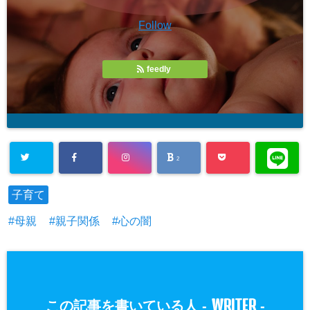
Follow
feedly
2
子育て
母親
親子関係
心の闇
WRITER
この記事を書いている人 -
-