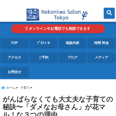
東京・青山の心理カウンセリングルーム オンライン・電話対応可
menu
オンラインやお電話でも相談できます
TOP
ﾌﾟﾛﾌｨｰﾙ
相談内容
時間 料金
アクセス
ご予約
ブログ
メディア
お問合せ
ホーム
子育て
がんばらなくても大丈夫な子育ての
秘訣〜「ダメなお母さん」が花マ
ル！な３つの理由