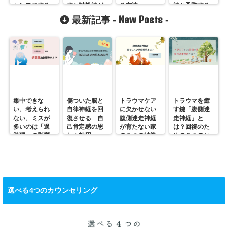
ャンスにする
すと対処法が
る方法
法と予防する
方法
見えてくる
方法
New Posts
最新記事 -
-
集中できな
傷ついた脳と
トラウマケア
トラウマを癒
い、考えられ
自律神経を回
に欠かせない
す鍵「腹側迷
ない、ミスが
復させる 自
腹側迷走神経
走神経」と
多いのは「過
己肯定感の思
が育たない家
は？回復のた
覚醒」の影響
わぬ効用
の５つの特徴
めの５つのヒ
かも？
ント
選べる4つのカウンセリング