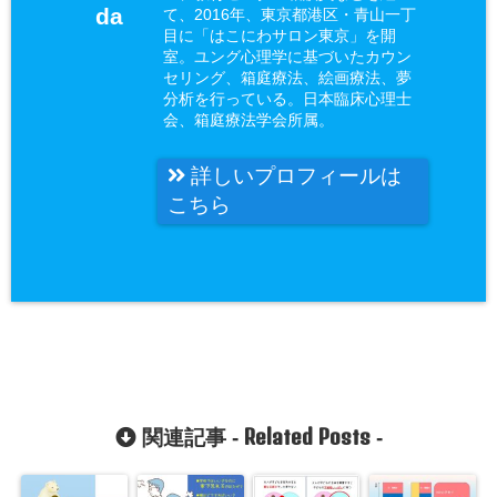
da
て、2016年、東京都港区・青山一丁
目に「はこにわサロン東京」を開
室。ユング心理学に基づいたカウン
セリング、箱庭療法、絵画療法、夢
分析を行っている。日本臨床心理士
会、箱庭療法学会所属。
詳しいプロフィールは
こちら
Related Posts
関連記事 -
-