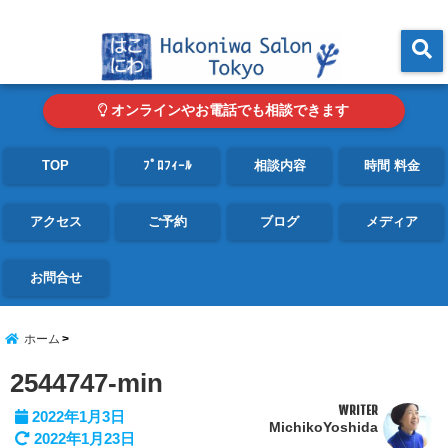
東京・青山の心理カウンセリングルーム オンライン・電話対応可
menu
オンラインやお電話でも相談できます
TOP
ﾌﾟﾛﾌｨｰﾙ
相談内容
時間 料金
アクセス
ご予約
ブログ
メディア
お問合せ
ホーム
2544747-min
WRITER
2022年1月3日
MichikoYoshida
2022年1月23日