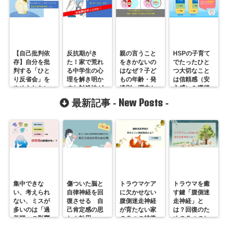
【自己批判依
反抗期がき
親の言うこと
HSPの子育て
存】自分を批
た！家で荒れ
をきかないの
でたったひと
判する「ひと
る中学生の心
はなぜ？子ど
つ大切なこと
り反省会」を
理を解き明か
もの年齢・発
は信頼感（安
やめられない
すと対処法が
達別、理由と
心感）を獲得
のはなぜ？
見えてくる
対応
すること
New Posts
最新記事 -
-
集中できな
傷ついた脳と
トラウマケア
トラウマを癒
い、考えられ
自律神経を回
に欠かせない
す鍵「腹側迷
ない、ミスが
復させる 自
腹側迷走神経
走神経」と
多いのは「過
己肯定感の思
が育たない家
は？回復のた
覚醒」の影響
わぬ効用
の５つの特徴
めの５つのヒ
かも？
ント