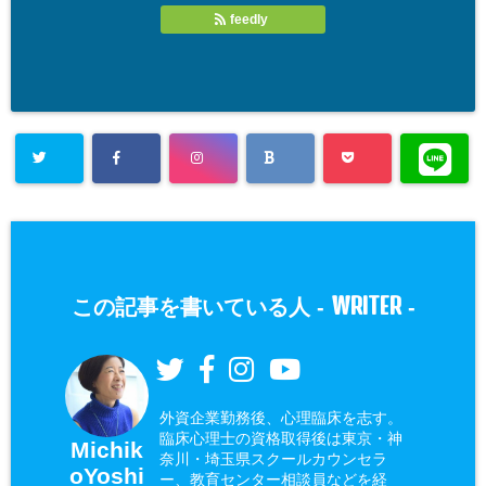
feedly
WRITER
この記事を書いている人 -
-
外資企業勤務後、心理臨床を志す。
臨床心理士の資格取得後は東京・神
Michik
奈川・埼玉県スクールカウンセラ
oYoshi
ー、教育センター相談員などを経