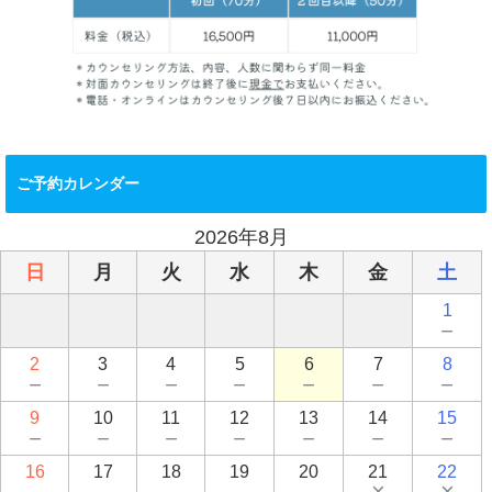
ご予約カレンダー
2026年8月
日
月
火
水
木
金
土
1
－
2
3
4
5
6
7
8
－
－
－
－
－
－
－
9
10
11
12
13
14
15
－
－
－
－
－
－
－
16
17
18
19
20
21
22
－
－
－
－
－
×
×