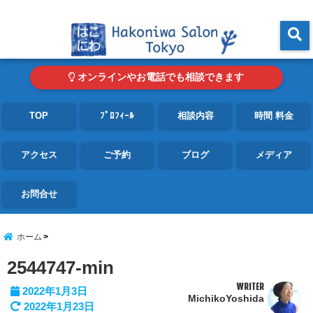
東京・青山の心理カウンセリングルーム オンライン・電話対応可
menu
オンラインやお電話でも相談できます
TOP
ﾌﾟﾛﾌｨｰﾙ
相談内容
時間 料金
アクセス
ご予約
ブログ
メディア
お問合せ
ホーム
2544747-min
WRITER
2022年1月3日
MichikoYoshida
2022年1月23日