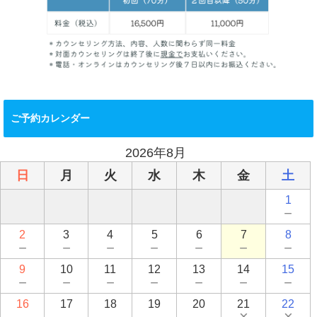
ご予約カレンダー
2026年8月
日
月
火
水
木
金
土
1
－
2
3
4
5
6
7
8
－
－
－
－
－
－
－
9
10
11
12
13
14
15
－
－
－
－
－
－
－
16
17
18
19
20
21
22
－
－
－
－
－
×
×