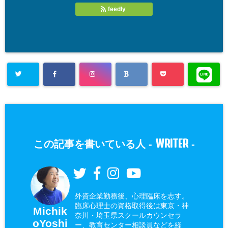
feedly
WRITER
この記事を書いている人 -
-
外資企業勤務後、心理臨床を志す。
臨床心理士の資格取得後は東京・神
Michik
奈川・埼玉県スクールカウンセラ
oYoshi
ー、教育センター相談員などを経