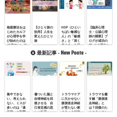
箱庭療法をは
【ひとり旅の
HSP（ひとい
【臨床心理
じめたカルフ
効用】人生を
ちばい敏感な
士・公認心理
が心理学を学
変えたひとり
人）の「敏感
師の開業】ブ
び始めたのは
旅
さ」と「深く
ログが成功の
45歳でシング
考える」を活
鍵~その理由と
ルマザーにな
かす生き方と
書き方
New Posts
最新記事 -
-
ったとき
は
集中できな
傷ついた脳と
トラウマケア
トラウマを癒
い、考えられ
自律神経を回
に欠かせない
す鍵「腹側迷
ない、ミスが
復させる 自
腹側迷走神経
走神経」と
多いのは「過
己肯定感の思
が育たない家
は？回復のた
覚醒」の影響
わぬ効用
の５つの特徴
めの５つのヒ
かも？
ント