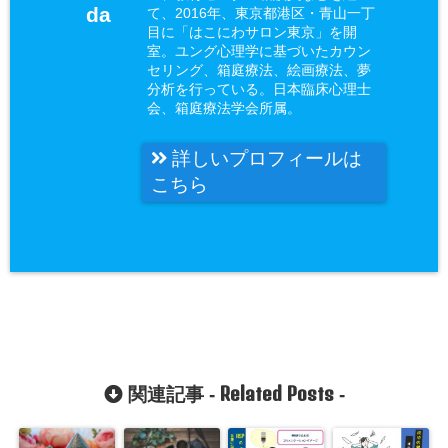
da
て、2016年、東京都港区・青山一丁
目に「はこにわサロン東京」を開
室。ユング心理学に基づいたカウン
セリング、箱庭療法、絵画療法、夢
分析を行っている。日本臨床心理士
会、箱庭療法学会所属。
詳しいプロフィールは
こちら
Related Posts
関連記事 -
-