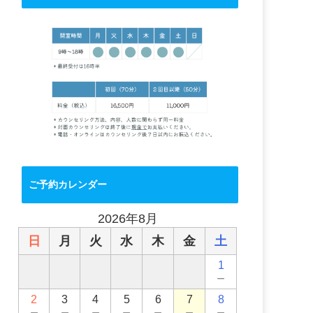
ご予約カレンダー
2026年8月
日
月
火
水
木
金
土
1
－
2
3
4
5
6
7
8
－
－
－
－
－
－
－