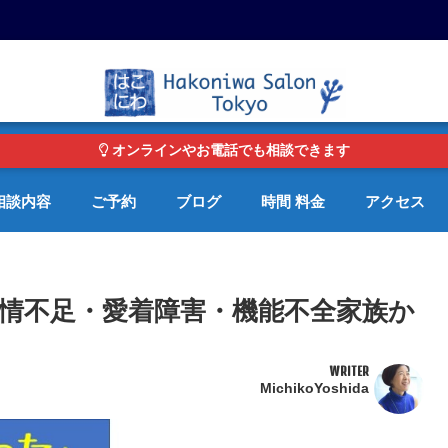
東京・青山の心理カウンセリングルーム オンライン・電話対応可
オンラインやお電話でも相談できます
相談内容
ご予約
ブログ
時間 料金
アクセス
情不足・愛着障害・機能不全家族か
WRITER
MichikoYoshida