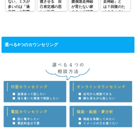
ない、ミスが
復させる 自
腹側迷走神経
走神経」と
多いのは「過
己肯定感の思
が育たない家
は？回復のた
覚醒」の影響
わぬ効用
の５つの特徴
めの５つのヒ
かも？
ント
選べる4つのカウンセリング