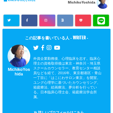
MichikoYoshida
WRITER
この記事を書いている人 -
-
外資企業勤務後、心理臨床を志す。臨床心
理士の資格取得後は東京・神奈川・埼玉県
スクールカウンセラー、教育センター相談
MichikoYos
員などを経て、2016年、東京都港区・青山
hida
一丁目に「はこにわサロン東京」を開室。
ユング心理学に基づいたカウンセリング、
箱庭療法、絵画療法、夢分析を行ってい
る。日本臨床心理士会、箱庭療法学会所
属。
詳しいプロフィールはこちら