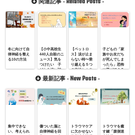
Related Posts
関連記事 -
-
冬に向けて自
【小中高校生
【ペットロ
子どもの「家
律神経を整え
440人自殺のニ
ス】涙が止ま
族やお友だち
る10の方法
ュース】気を
らない時〜乗
が死んでしま
つけたい 子
り越える５つ
ったら」恐怖
どもを追い詰
の方法とカウ
に親ができる
める４つの声
ンセリング
こと
New Posts
最新記事 -
-
かけ
集中できな
傷ついた脳と
トラウマケア
トラウマを癒
い、考えられ
自律神経を回
に欠かせない
す鍵「腹側迷