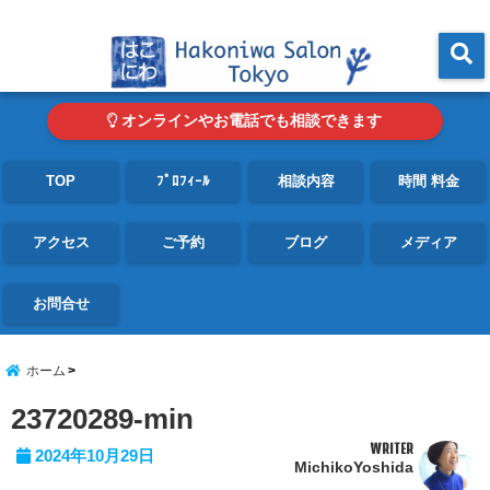
東京・青山の心理カウンセリングルーム オンライン・電話対応可
menu
オンラインやお電話でも相談できます
TOP
ﾌﾟﾛﾌｨｰﾙ
相談内容
時間 料金
アクセス
ご予約
ブログ
メディア
お問合せ
ホーム
23720289-min
WRITER
2024年10月29日
MichikoYoshida