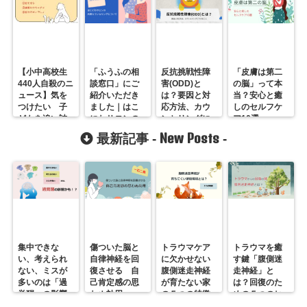
【小中高校生
「ふうふの相
反抗挑戦性障
「皮膚は第二
440人自殺のニ
談窓口」にご
害(ODD)と
の脳」って本
ュース】気を
紹介いただき
は？要因と対
当？安心と癒
つけたい 子
ました｜はこ
応方法、カウ
しのセルフケ
どもを追い詰
にわサロンの
ンセリングに
ア10選
める４つの声
夫婦カウンセ
できること
New Posts
最新記事 -
-
かけ
リングについ
て
集中できな
傷ついた脳と
トラウマケア
トラウマを癒
い、考えられ
自律神経を回
に欠かせない
す鍵「腹側迷
ない、ミスが
復させる 自
腹側迷走神経
走神経」と
多いのは「過
己肯定感の思
が育たない家
は？回復のた
覚醒」の影響
わぬ効用
の５つの特徴
めの５つのヒ
かも？
ント