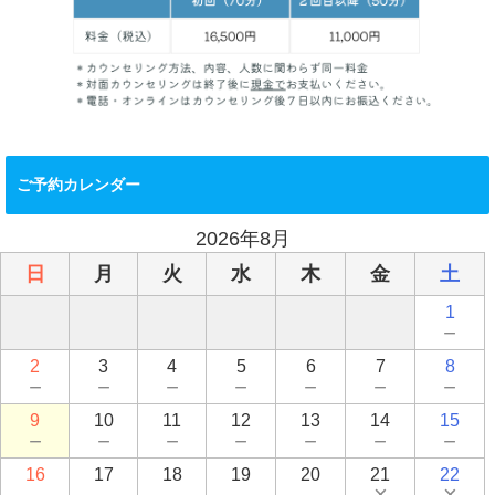
ご予約カレンダー
2026年8月
日
月
火
水
木
金
土
1
－
2
3
4
5
6
7
8
－
－
－
－
－
－
－
9
10
11
12
13
14
15
－
－
－
－
－
－
－
16
17
18
19
20
21
22
－
－
－
－
－
×
×