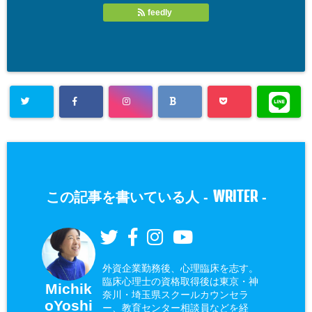
feedly
WRITER
この記事を書いている人 -
-
外資企業勤務後、心理臨床を志す。
臨床心理士の資格取得後は東京・神
Michik
奈川・埼玉県スクールカウンセラ
oYoshi
ー、教育センター相談員などを経