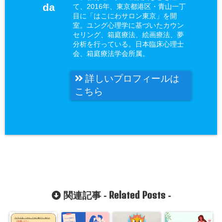
da
て、2016年、東京都港区・青山一丁
目に「はこにわサロン東京」を開
室。ユング心理学に基づいたカウン
セリング、箱庭療法、絵画療法、夢
分析を行っている。日本臨床心理士
会、箱庭療法学会所属。
詳しいプロフィールは
こちら
Related Posts
関連記事 -
-