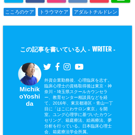
こころのケア
トラウマケア
アダルトチルドレン
WRITER
この記事を書いている人 -
-
外資企業勤務後、心理臨床を志す。
臨床心理士の資格取得後は東京・神
Michik
奈川・埼玉県スクールカウンセラ
oYoshi
ー、教育センター相談員などを経
da
て、2016年、東京都港区・青山一丁
目に「はこにわサロン東京」を開
室。ユング心理学に基づいたカウン
セリング、箱庭療法、絵画療法、夢
分析を行っている。日本臨床心理士
会、箱庭療法学会所属。