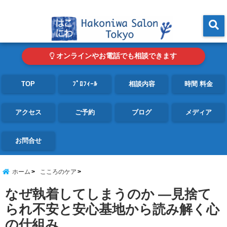
東京・青山の心理カウンセリングルーム オンライン・電話対応可
menu
オンラインやお電話でも相談できます
TOP
ﾌﾟﾛﾌｨｰﾙ
相談内容
時間 料金
アクセス
ご予約
ブログ
メディア
お問合せ
ホーム
こころのケア
なぜ執着してしまうのか ―見捨て
られ不安と安心基地から読み解く心
の仕組み