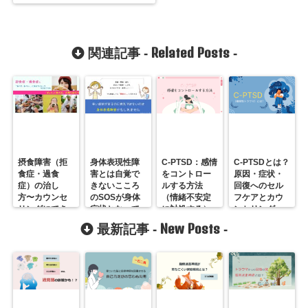
Related Posts
関連記事 -
-
摂食障害（拒
身体表現性障
C-PTSD：感情
C-PTSDとは？
食症・過食
害とは自覚で
をコントロー
原因・症状・
症）の治し
きないこころ
ルする方法
回復へのセル
方〜カウンセ
のSOSが身体
（情緒不安定
フケアとカウ
リングにでき
症状となって
に対処する）
ンセリング
ること
生じること
New Posts
最新記事 -
-