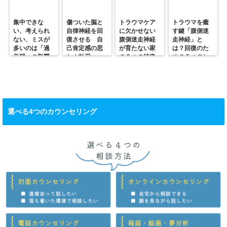
集中できな
傷ついた脳と
トラウマケア
トラウマを癒
い、考えられ
自律神経を回
に欠かせない
す鍵「腹側迷
ない、ミスが
復させる 自
腹側迷走神経
走神経」と
多いのは「過
己肯定感の思
が育たない家
は？回復のた
覚醒」の影響
わぬ効用
の５つの特徴
めの５つのヒ
かも？
ント
選べる4つのカウンセリング