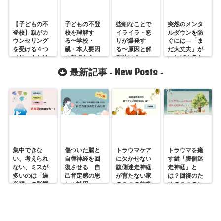
【子どもの不
子どもの不登
些細なことで
突然のメンタ
登校】親がカ
校を理解す
イライラ・怒
ルダウンを防
ウンセリング
る〜学校・
りが爆発す
ぐには―「ま
を受ける４つ
親・本人要因
る〜原因と解
だ大丈夫」が
メリットとは
の視点から
消法は？
いちばん危な
い理由
New Posts
最新記事 -
-
集中できな
傷ついた脳と
トラウマケア
トラウマを癒
い、考えられ
自律神経を回
に欠かせない
す鍵「腹側迷
ない、ミスが
復させる 自
腹側迷走神経
走神経」と
多いのは「過
己肯定感の思
が育たない家
は？回復のた
覚醒」の影響
わぬ効用
の５つの特徴
めの５つのヒ
かも？
ント