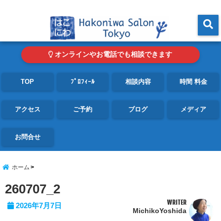
東京・青山の心理カウンセリングルーム オンライン・電話対応可
menu
オンラインやお電話でも相談できます
TOP
ﾌﾟﾛﾌｨｰﾙ
相談内容
時間 料金
アクセス
ご予約
ブログ
メディア
お問合せ
ホーム
260707_2
WRITER
2026年7月7日
MichikoYoshida