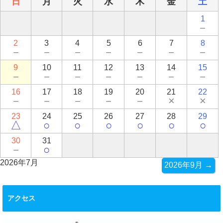
日
月
火
水
木
金
土
1
－
2
3
4
5
6
7
8
－
－
－
－
－
－
－
9
10
11
12
13
14
15
－
－
－
－
－
－
－
16
17
18
19
20
21
22
－
－
－
－
－
×
×
23
24
25
26
27
28
29
△
○
○
○
○
○
○
30
31
－
○
2026年7月
2026年9月 →
アクセス