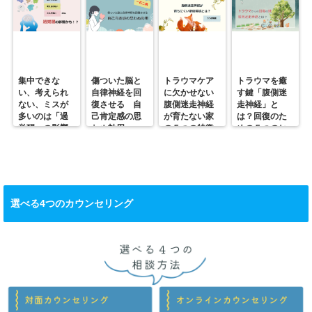
集中できな
傷ついた脳と
トラウマケア
トラウマを癒
い、考えられ
自律神経を回
に欠かせない
す鍵「腹側迷
ない、ミスが
復させる 自
腹側迷走神経
走神経」と
多いのは「過
己肯定感の思
が育たない家
は？回復のた
覚醒」の影響
わぬ効用
の５つの特徴
めの５つのヒ
かも？
ント
選べる4つのカウンセリング