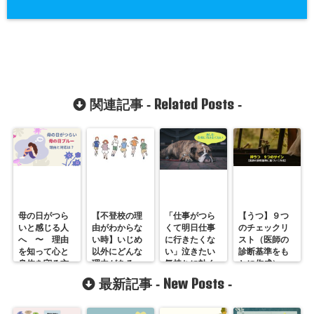
Related Posts
関連記事 -
-
母の日がつら
【不登校の理
「仕事がつら
【うつ】９つ
いと感じる人
由がわからな
くて明日仕事
のチェックリ
へ 〜 理由
い時】いじめ
に行きたくな
スト（医師の
を知って心と
以外にどんな
い」泣きたい
診断基準をも
身体を守る方
理由がある
気持ちに効く
とに作成）
法
の？
４つのこと
New Posts
最新記事 -
-