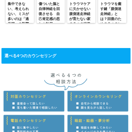
集中できな
傷ついた脳と
トラウマケア
トラウマを癒
い、考えられ
自律神経を回
に欠かせない
す鍵「腹側迷
ない、ミスが
復させる 自
腹側迷走神経
走神経」と
多いのは「過
己肯定感の思
が育たない家
は？回復のた
覚醒」の影響
わぬ効用
の５つの特徴
めの５つのヒ
かも？
ント
選べる4つのカウンセリング