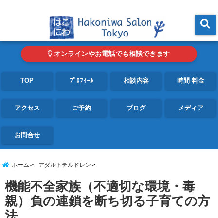
東京・青山の心理カウンセリングルーム オンライン・電話対応可
menu
オンラインやお電話でも相談できます
TOP
ﾌﾟﾛﾌｨｰﾙ
相談内容
時間 料金
アクセス
ご予約
ブログ
メディア
お問合せ
ホーム
アダルトチルドレン
機能不全家族（不適切な環境・毒
親）負の連鎖を断ち切る子育ての方
法