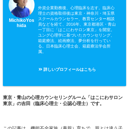
外資企業勤務後、心理臨床を志す。臨床心
理士の資格取得後は東京・神奈川・埼玉県
スクールカウンセラー、教育センター相談
MichikoYos
員などを経て、2016年、東京都港区・青山
hida
一丁目に「はこにわサロン東京」を開室。
ユング心理学に基づいたカウンセリング、
箱庭療法、絵画療法、夢分析を行ってい
る。日本臨床心理士会、箱庭療法学会所
属。
詳しいプロフィールはこちら
東京・青山の心理カウンセリングルーム「はこにわサロン
東京」の吉田（臨床心理士・公認心理士）です。
この記事は、
機能不全家族（毒親）育ちで、親とは違う子