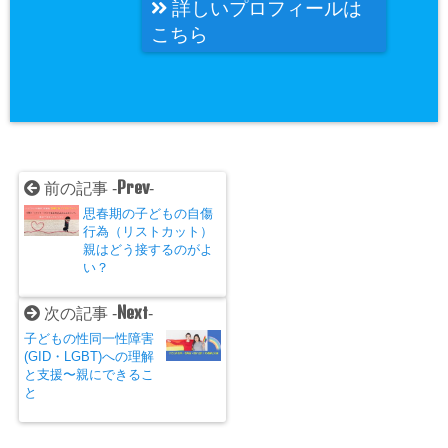
詳しいプロフィールは
こちら
Prev
前の記事 -
-
思春期の子どもの自傷
行為（リストカット）
親はどう接するのがよ
い？
Next
次の記事 -
-
子どもの性同一性障害
(GID・LGBT)への理解
と支援〜親にできるこ
と