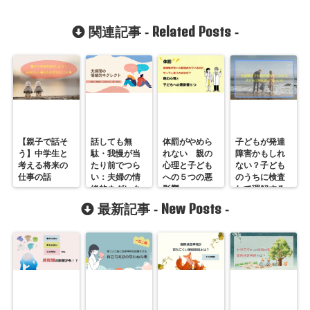
Related Posts
関連記事 -
-
【親子で話そ
話しても無
体罰がやめら
子どもが発達
う】中学生と
駄・我慢が当
れない 親の
障害かもしれ
考える将来の
たり前でつら
心理と子ども
ない？子ども
仕事の話
い：夫婦の情
への５つの悪
のうちに検査
緒的ネグレク
影響
して理解する
トとは？
メリットと
New Posts
最新記事 -
-
は？