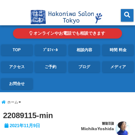
東京・青山の心理カウンセリングルーム オンライン・電話対応可
menu
オンラインやお電話でも相談できます
TOP
ﾌﾟﾛﾌｨｰﾙ
相談内容
時間 料金
アクセス
ご予約
ブログ
メディア
お問合せ
ホーム
22089115-min
WRITER
2021年11月9日
MichikoYoshida