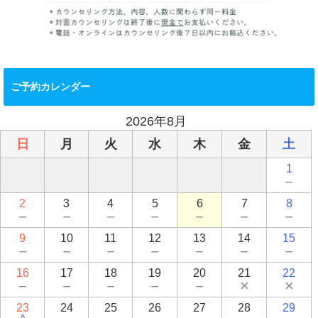
ご予約カレンダー
2026年8月
日
月
火
水
木
金
土
1
－
2
3
4
5
6
7
8
－
－
－
－
－
－
－
9
10
11
12
13
14
15
－
－
－
－
－
－
－
16
17
18
19
20
21
22
－
－
－
－
－
×
×
23
24
25
26
27
28
29