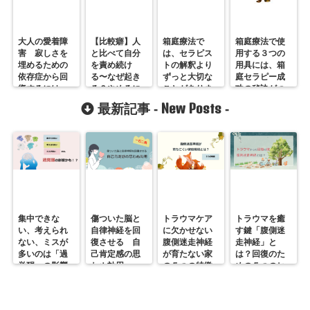
大人の愛着障
【比較癖】人
箱庭療法で
箱庭療法で使
害 寂しさを
と比べて自分
は、セラピス
用する３つの
埋めるための
を責め続け
トの解釈より
用具には、箱
依存症から回
る〜なぜ起き
ずっと大切な
庭セラピー成
復するには
る？やめるに
ことがありま
功の秘訣がつ
は？
す
まっているの
New Posts
最新記事 -
-
です
集中できな
傷ついた脳と
トラウマケア
トラウマを癒
い、考えられ
自律神経を回
に欠かせない
す鍵「腹側迷
ない、ミスが
復させる 自
腹側迷走神経
走神経」と
多いのは「過
己肯定感の思
が育たない家
は？回復のた
覚醒」の影響
わぬ効用
の５つの特徴
めの５つのヒ
かも？
ント