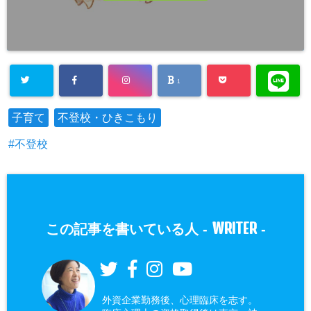
1
子育て
不登校・ひきこもり
不登校
WRITER
この記事を書いている人 -
-
外資企業勤務後、心理臨床を志す。