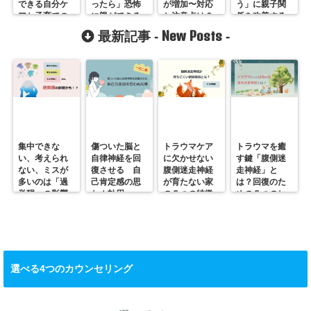
できる自分ケ
ったら」恐怖
が増加〜対応
う」に親子関
アと子育ての
に親ができる
と注意点は？
係を改善する
秘訣
こと
３つの方法
New Posts
最新記事 -
-
集中できな
傷ついた脳と
トラウマケア
トラウマを癒
い、考えられ
自律神経を回
に欠かせない
す鍵「腹側迷
ない、ミスが
復させる 自
腹側迷走神経
走神経」と
多いのは「過
己肯定感の思
が育たない家
は？回復のた
覚醒」の影響
わぬ効用
の５つの特徴
めの５つのヒ
かも？
ント
選べる4つのカウンセリング