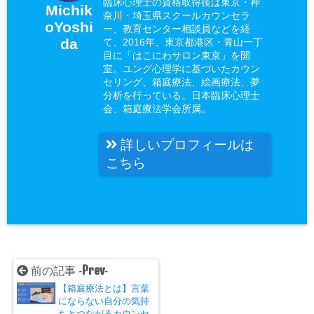
臨床心理士の資格取得後は東京・神
Michik
奈川・埼玉県スクールカウンセラ
oYoshi
ー、教育センター相談員などを経
da
て、2016年、東京都港区・青山一丁
目に「はこにわサロン東京」を開
室。ユング心理学に基づいたカウン
セリング、箱庭療法、絵画療法、夢
分析を行っている。日本臨床心理士
会、箱庭療法学会所属。
詳しいプロフィールは
こちら
Prev
前の記事 -
-
【箱庭療法とは】言葉
にならない自分の気持
ちとつながるカウンセ