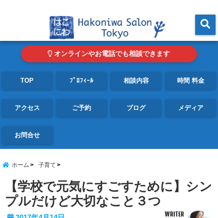
東京・青山の心理カウンセリングルーム オンライン・電話対応可
menu
オンラインやお電話でも相談できます
TOP
ﾌﾟﾛﾌｨｰﾙ
相談内容
時間 料金
アクセス
ご予約
ブログ
メディア
お問合せ
ホーム
子育て
【学校で元気にすごすために】シン
プルだけど大切なこと３つ
WRITER
2017年4月14日