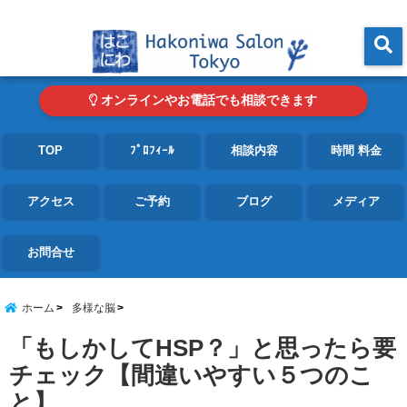
東京・青山の心理カウンセリングルーム オンライン・電話対応可
menu
オンラインやお電話でも相談できます
TOP
ﾌﾟﾛﾌｨｰﾙ
相談内容
時間 料金
アクセス
ご予約
ブログ
メディア
お問合せ
ホーム
多様な脳
「もしかしてHSP？」と思ったら要
チェック【間違いやすい５つのこ
と】