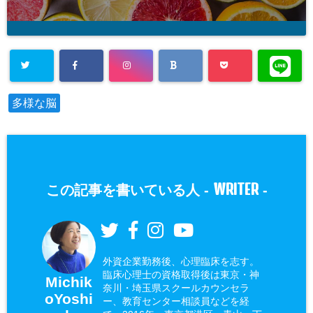
多様な脳
WRITER
この記事を書いている人 -
-
外資企業勤務後、心理臨床を志す。
臨床心理士の資格取得後は東京・神
Michik
奈川・埼玉県スクールカウンセラ
oYoshi
ー、教育センター相談員などを経