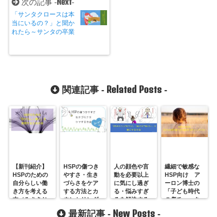
Next
次の記事 -
-
「サンタクロースは本
当にいるの？」と聞か
れたら～サンタの卒業
Related Posts
関連記事 -
-
【新刊紹介】
HSPの傷つき
人の顔色や言
繊細で敏感な
HSPのための
やすさ・生き
動を必要以上
HSP向け ア
自分らしい働
づらさをケア
に気にし過ぎ
ーロン博士の
き方を考える
する方法とカ
る・悩みすぎ
「子ども時代
本（みさきじ
ウンセリング
るを解決する
の傷チェック
ゅり著）
方法
リスト」
New Posts
最新記事 -
-