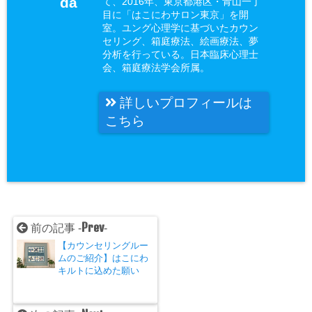
da
て、2016年、東京都港区・青山一丁
目に「はこにわサロン東京」を開
室。ユング心理学に基づいたカウン
セリング、箱庭療法、絵画療法、夢
分析を行っている。日本臨床心理士
会、箱庭療法学会所属。
詳しいプロフィールは
こちら
Prev
前の記事 -
-
【カウンセリングルー
ムのご紹介】はこにわ
キルトに込めた願い