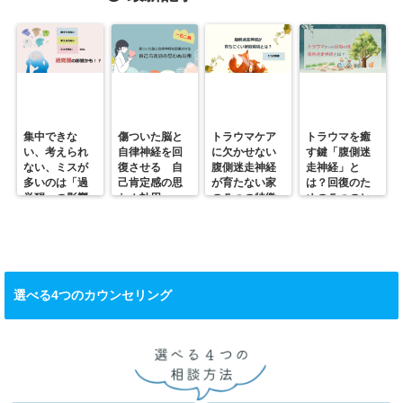
集中できな
傷ついた脳と
トラウマケア
トラウマを癒
い、考えられ
自律神経を回
に欠かせない
す鍵「腹側迷
ない、ミスが
復させる 自
腹側迷走神経
走神経」と
多いのは「過
己肯定感の思
が育たない家
は？回復のた
覚醒」の影響
わぬ効用
の５つの特徴
めの５つのヒ
かも？
ント
選べる4つのカウンセリング