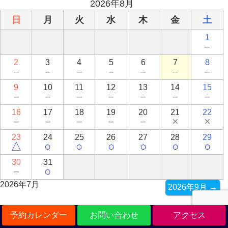
2026年8月
日
月
火
水
木
金
土
1
－
2
3
4
5
6
7
8
－
－
－
－
－
－
－
9
10
11
12
13
14
15
－
－
－
－
－
－
－
16
17
18
19
20
21
22
－
－
－
－
－
×
×
23
24
25
26
27
28
29
△
○
○
○
○
○
○
30
31
－
○
2026年7月
2026年9月 →
予約カレンダー
お問い合わせ
アクセス
アクセス