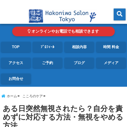
東京・青山の心理カウンセリングルーム オンライン・電話対応可
menu
オンラインやお電話でも相談できます
TOP
ﾌﾟﾛﾌｨｰﾙ
相談内容
時間 料金
アクセス
ご予約
ブログ
メディア
お問合せ
ホーム
こころのケア
ある日突然無視されたら？自分を責
めずに対応する方法・無視をやめる
方法